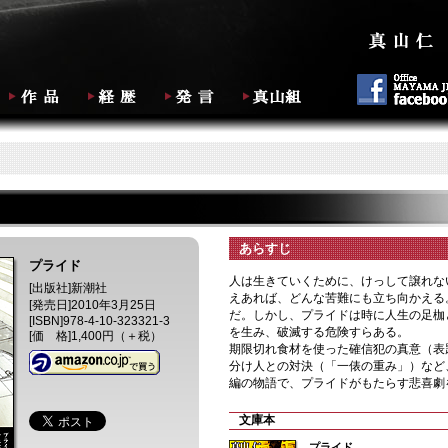
あらすじ
プライド
人は生きていくために、けっして譲れな
[出版社]
新潮社
えあれば、どんな苦難にも立ち向かえる
[発売日]
2010年3月25日
だ。しかし、プライドは時に人生の足枷
[ISBN]
978-4-10-323321-3
を生み、破滅する危険すらある。
[価 格]
1,400円（＋税）
期限切れ食材を使った確信犯の真意（表
分け人との対決（「一俵の重み」）など
編の物語で、プライドがもたらす悲喜劇
文庫本
プライド