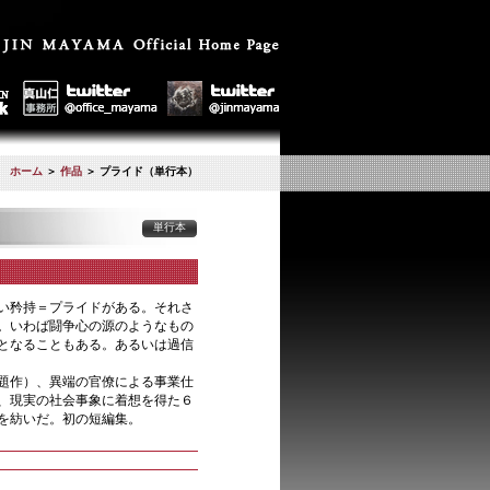
ホーム
＞
作品
＞ プライド（単行本）
単行本
い矜持＝プライドがある。それさ
。いわば闘争心の源のようなもの
となることもある。あるいは過信
題作）、異端の官僚による事業仕
、現実の社会事象に着想を得た６
を紡いだ。初の短編集。