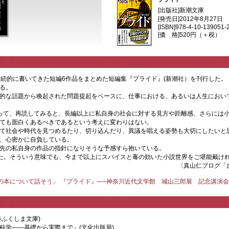
[出版社]
新潮文庫
[発売日]
2012年8月27日
[ISBN]
978-4-10-139051-
[価 格]
520円（＋税）
断続的に書いてきた短編6作品をまとめた短編集『プライド』(新潮社）を刊行した。
なる。
的な話題から喚起された問題提起をベースに、仕事における、あるいは人生におい
って、再読してみると、長編以上に私自身の社会に対する見方や距離感、さらには
ても面白くあるべきであるという考えに変わりはない。
て社会や時代を見つめるたり、切り込んだり、異議を唱える姿勢も大切にしたいと
、心密かに自負している。
先の私自身の作品の指針になりそうな予感すら抱いている。
みた。そういう意味でも、今まで以上にスパイスと毒の効いた小説世界をご堪能戴け
〈真山仁ブログ「虎
の本について話そう」 『プライド』──神奈川近代文学館 城山三郎展 記念講演会（
春ふくしま文庫)
科学――基礎から実際まで』(文化出版局)