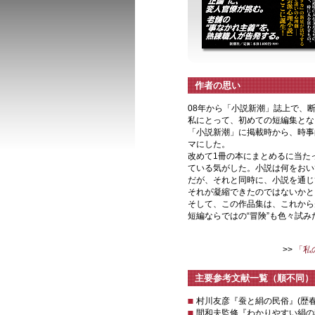
作者の思い
08年から「小説新潮」誌上で、
私にとって、初めての短編集と
「小説新潮」に掲載時から、時事
マにした。
改めて1冊の本にまとめるに当た
ている気がした。小説は何をおい
だが、それと同時に、小説を通じ
それが凝縮できたのではないかと
そして、この作品集は、これから
短編ならではの“冒険”も色々試
>>
「私
主要参考文献一覧（順不同）
村川友彦『蚕と絹の民俗』(歴
間和夫監修『わかりやすい絹の