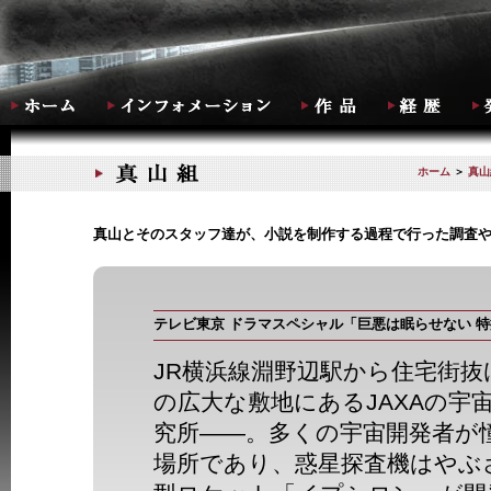
ホーム
＞
真山
真山とそのスタッフ達が、小説を制作する過程で行った調査
テレビ東京 ドラマスペシャル「巨悪は眠らせない 
JR横浜線淵野辺駅から住宅街抜
の広大な敷地にあるJAXAの宇
究所――。多くの宇宙開発者が
場所であり、惑星探査機はやぶ