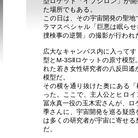
型ロケット「イプシロン」が開
た場所でもある。
この日は、その宇宙開発の聖地
ラマスペシャル「巨悪は眠らせ
捜検事の逆襲」の撮影が行われ
広大なキャンパス内に入ってす
型とM-3SⅡロケットの原寸模
れた若き女性研究者の八反田遙
模型だ。
その横を通り抜けた奥にある「
った。ここで、主人公とヒロイ
冨永真一役の玉木宏さんが、ロ
季さんに、宇宙開発を巡る疑惑
は多くの研究者が宇宙に寄せる
だ。