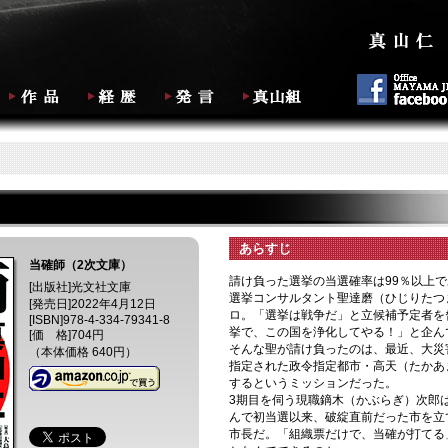
あらすじ
当確師（2次文庫）
請け負った選挙の当選確率は99％以上
[出版社]
光文社文庫
選挙コンサルタント聖達磨（ひじりたつ
[発売日]
2022年4月12日
ロ。「選挙は戦争だ」と立候補予定者を
[ISBN]
978-4-334-79341-8
挙で、この国を浄化してやる！」と企ん
[価 格]
704円
そんな聖が請け負ったのは、最近、大災
（本体価格 640円）
指定された政令指定都市・高天（たかあ
するというミッションだった。
3期目を伺う現職鏑木（かぶらぎ）次郎
んで初当選以来、破綻直前だった市を立
市長だ。「組織票だけで、当確が打てる