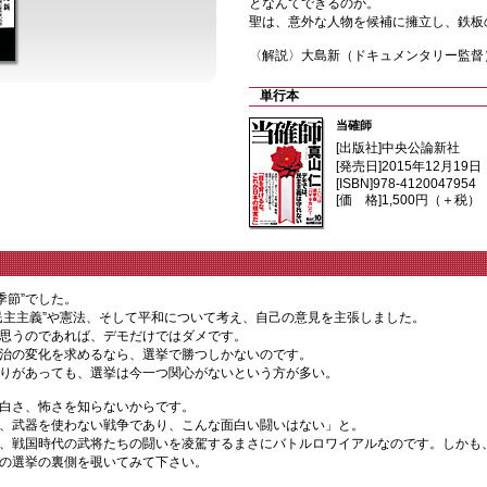
となんてできるのか。
聖は、意外な人物を候補に擁立し、鉄板
〈解説〉大島新（ドキュメンタリー監督
単行本
当確師
[出版社]
中央公論新社
[発売日]
2015年12月19日
[ISBN]
978-4120047954
[価 格]
1,500円（＋税）
季節”でした。
民主主義”や憲法、そして平和について考え、自己の意見を主張しました。
思うのであれば、デモだけではダメです。
治の変化を求めるなら、選挙で勝つしかないのです。
りがあっても、選挙は今一つ関心がないという方が多い。
白さ、怖さを知らないからです。
、武器を使わない戦争であり、こんな面白い闘いはない」と。
、戦国時代の武将たちの闘いを凌駕するまさにバトルロワイアルなのです。しかも
の選挙の裏側を覗いてみて下さい。