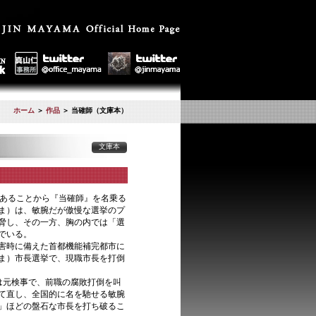
ホーム
＞
作品
＞ 当確師（文庫本）
文庫本
であることから『当確師』を名乗る
ま）は、敏腕だが傲慢な選挙のプ
脅し、その一方、胸の内では「選
でいる。
害時に備えた首都機能補完都市に
ま）市長選挙で、現職市長を打倒
は元検事で、前職の腐敗打倒を叫
て直し、全国的に名を馳せる敏腕
」ほどの盤石な市長を打ち破るこ