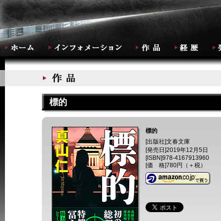
標的
標的
[出版社]
文春文庫
[発売日]
2019年12月5日
[ISBN]
978-4167913960
[価 格]
780円（＋税）