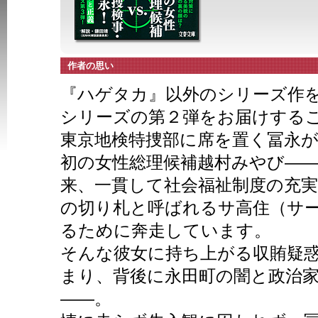
作者の思い
『ハゲタカ』以外のシリーズ作
シリーズの第２弾をお届けする
東京地検特捜部に席を置く冨永
初の女性総理候補越村みやび――
来、一貫して社会福祉制度の充
の切り札と呼ばれるサ高住（サ
るために奔走しています。
そんな彼女に持ち上がる収賄疑
まり、背後に永田町の闇と政治
――。